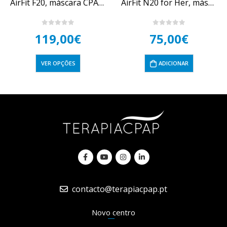
AirFit F20, máscara CPAP ResMed
AirFit N20 for Her, máscara nasal CPAP ResMed
0
out of 5
0
out of 5
119,00
€
75,00
€
VER OPÇÕES
ADICIONAR
contacto@terapiacpap.pt
Novo centro