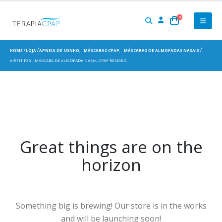
0
HOME
LOJA
APNEIA DE SONHO
,
MÁSCARAS CPAP
,
MÁSCARAS DE ALMOFADAS NASAIS
AIRFIT P30I, MÁSCARA DE ALMOFADA NASAL CPAP RESMED
Great things are on the
horizon
Something big is brewing! Our store is in the works
and will be launching soon!