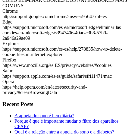
COMO ELIMINAR COOKIES DOS NAVEGADORES MAIS
COMUNS
Chrome
http://support.google.com/chrome/answer/95647?hl=es
Edge
https://support.microsoft.com/es-es/microsoft-edge/eliminar-las-
cookies-en-microsoft-edge-63947406-40ac-c3b8-57b9-
2a946a29ae09
Explorer
https://support.microsoft.com/es-es/help/278835/how-to-delete-
cookie-files-in-internet-explorer
Firefox
https://www.mozilla.org/es-ES/privacy/websites/#cookies
Safari
https://support.apple.com/es-es/guide/safari/sfri11471/mac
Opera
https://help.opera.com/en/latest/security-and-
privacy/#clearBrowsingData
Recent Posts
A apneia do sono é hereditária?
Porque é que é importante mudar o filtro dos aparelhos
CPAP?
Qual é a relação entre a apneia do sono e a diabetes?