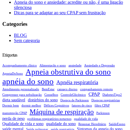
Apneia do sono e ansiedade: acredite ou não, é uma ligação
silenciosa
Dicas para se adaptar ao seu CPAP sem frustração
Categories
BLOG
Sem categoria
Etiquetas
Acompanhamento clínico
Alimentação e sono
ansiedade
Ansiedade e Depressão
Apneia obstrutiva do sono
ApneiaDoSono
apnéia do sono
Apnéia respiratória
Atendimento personalizado
BemEstar
cansaço diurno
companhamento remoto
CPAP
Compressor para nebulização
Conselhos
ControleGlicémico
DiabetesTipo2
dieta saudável
distúrbios do sono
Doença de Parkinson
Doenças respiratórias
Dormir bem
dormir melhor
Défices Cognitivos
fatores de risco
filtro CPAP
Máquina de respiração
manutenção CPAP
Parkinson
perda de peso
problemas respiratórios noturnos
qualidade de vida
Qualidade de vida e sono
qualidade do sono
Ressonar Hereditário
SaúdeEsono
saúde mental
Sintomas da apneia do sono
Saúde pulmonar
saúde respiratória