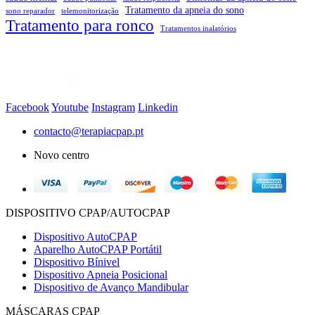
Tratamento da apneia do sono
sono reparador
telemonitorização
Tratamento para ronco
Tratamentos inalatórios
Facebook
Youtube
Instagram
Linkedin
contacto@terapiacpap.pt
Novo centro
DISPOSITIVO CPAP/AUTOCPAP
Dispositivo AutoCPAP
Aparelho AutoCPAP Portátil
Dispositivo Bínivel
Dispositivo Apneia Posicional
Dispositivo de Avanço Mandibular
MÁSCARAS CPAP