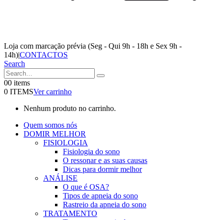
Loja com marcação prévia (Seg - Qui 9h - 18h e Sex 9h -
14h)
|
CONTACTOS
Search
0
0 items
0 ITEMS
Ver carrinho
Nenhum produto no carrinho.
Quem somos nós
DOMIR MELHOR
FISIOLOGIA
Fisiologia do sono
O ressonar e as suas causas
Dicas para dormir melhor
ANÁLISE
O que é OSA?
Tipos de apneia do sono
Rastreio da apneia do sono
TRATAMENTO