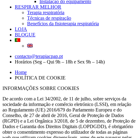
Instalaçao do equipamento
RESPIRAR MELHOR
Terapia respiratória
Técnicas de respiração
Benefícios da fisioterapia respiratória
LOJA
BLOGUE
contacto@terapiacpap.pt
Horários (Seg – Qui 9h – 18h e Sex 9h – 14h)
Home
POLÍTICA DE COOKIE
INFORMAÇÕES SOBRE COOKIES
De acordo com a Lei 34/2002, de 11 de julho, sobre serviços da
sociedade da informação e comércio eletrónico (LSSI), em relação
ao Regulamento (UE) 2016/679 do Parlamento Europeu e do
Conselho, de 27 de abril de 2016, Geral de Proteção de Dados
(RGPD) e a Lei Orgânica 3/2018, de 5 de dezembro, de Proteção de
Dados e Garantia dos Direitos Digitais (LOPDGDD), é obrigatório
obter o consentimento expresso do utilizador de todas as páginas
web que utilizam cookies dispensáveis, antes de este navegar nelas.