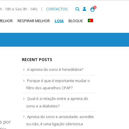
0
 - 18h e Sex 9h - 14h)
|
CONTACTOS
MELHOR
RESPIRAR MELHOR
LOJA
BLOGUE
RECENT POSTS
A apneia do sono é hereditária?
Porque é que é importante mudar o
filtro dos aparelhos CPAP?
Qual é a relação entre a apneia do
sono e a diabetes?
Apneia do sono e ansiedade: acredite
s por
ou não, é uma ligação silenciosa