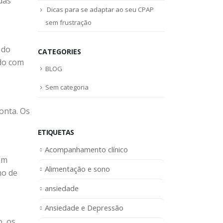
das
Dicas para se adaptar ao seu CPAP
sem frustração
 do
CATEGORIES
rdo com
BLOG
Sem categoria
onta. Os
ETIQUETAS
Acompanhamento clínico
em
Alimentação e sono
mo de
ansiedade
Ansiedade e Depressão
o, os