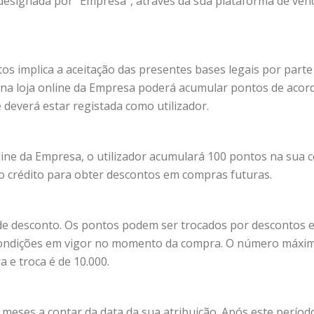
designada por “Empresa”, através da sua plataforma de ven
os implica a aceitação das presentes bases legais por parte
s na loja online da Empresa poderá acumular pontos de aco
deverá estar registada como utilizador.
line da Empresa, o utilizador acumulará 100 pontos na sua c
 crédito para obter descontos em compras futuras.
de desconto. Os pontos podem ser trocados por descontos 
e condições em vigor no momento da compra. O número máxi
e troca é de 10.000.
meses a contar da data da sua atribuição. Após este períod