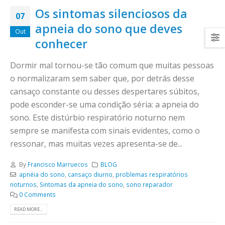
Os sintomas silenciosos da
07
apneia do sono que deves
Out
conhecer
Dormir mal tornou-se tão comum que muitas pessoas
o normalizaram sem saber que, por detrás desse
cansaço constante ou desses despertares súbitos,
pode esconder-se uma condição séria: a apneia do
sono. Este distúrbio respiratório noturno nem
sempre se manifesta com sinais evidentes, como o
ressonar, mas muitas vezes apresenta-se de...
By
Francisco Marruecos
BLOG
apnéia do sono
,
cansaço diurno
,
problemas respiratórios
noturnos
,
Sintomas da apneia do sono
,
sono reparador
0 Comments
READ MORE...