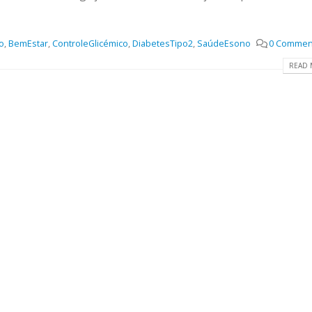
o
,
BemEstar
,
ControleGlicémico
,
DiabetesTipo2
,
SaúdeEsono
0 Commen
READ 