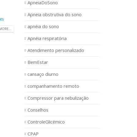
ApneiaDoSono
Apneia obstrutiva do sono
ts
apnéia do sono
MORE...
Apnéia respiratória
Atendimento personalizado
BemEstar
cansaço diurno
companhamento remoto
Compressor para nebulização
Conselhos
ControleGlicémico
CPAP