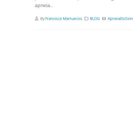
apneia...
By
Francisco Marruecos
BLOG
ApneiaDoSon