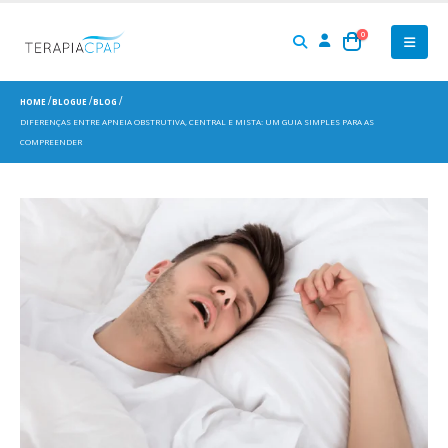
0
HOME
BLOGUE
BLOG
DIFERENÇAS ENTRE APNEIA OBSTRUTIVA, CENTRAL E MISTA: UM GUIA SIMPLES PARA AS
COMPREENDER