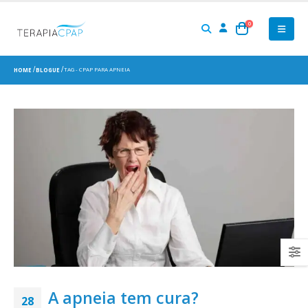
0
TAG -
CPAP PARA APNEIA
HOME
BLOGUE
A apneia tem cura?
28