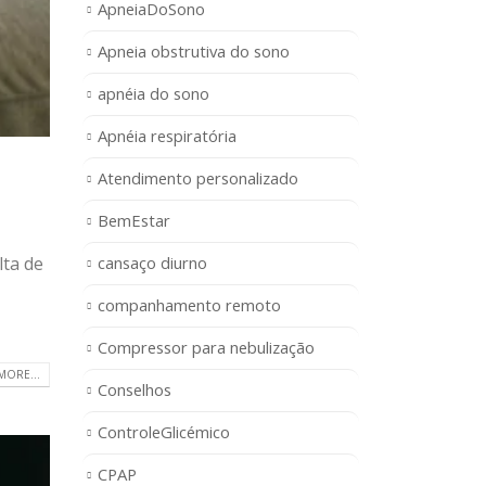
ApneiaDoSono
Apneia obstrutiva do sono
apnéia do sono
Apnéia respiratória
Atendimento personalizado
BemEstar
cansaço diurno
lta de
companhamento remoto
Compressor para nebulização
MORE...
Conselhos
ControleGlicémico
CPAP