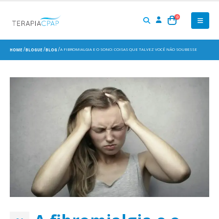
0
A FIBROMIALGIA E O SONO: COISAS QUE TALVEZ VOCÊ NÃO SOUBESSE
HOME
BLOGUE
BLOG