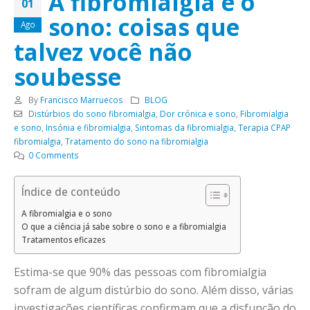
A fibromialgia e o
01
sono: coisas que
Ago
talvez você não
soubesse
By
Francisco Marruecos
BLOG
Distúrbios do sono fibromialgia
,
Dor crónica e sono
,
Fibromialgia
e sono
,
Insónia e fibromialgia
,
Sintomas da fibromialgia
,
Terapia CPAP
fibromialgia
,
Tratamento do sono na fibromialgia
0 Comments
Índice de conteúdo
A fibromialgia e o sono
O que a ciência já sabe sobre o sono e a fibromialgia
Tratamentos eficazes
Estima-se que 90% das pessoas com fibromialgia
sofram de algum distúrbio do sono. Além disso, várias
investigações científicas confirmam que a disfunção do